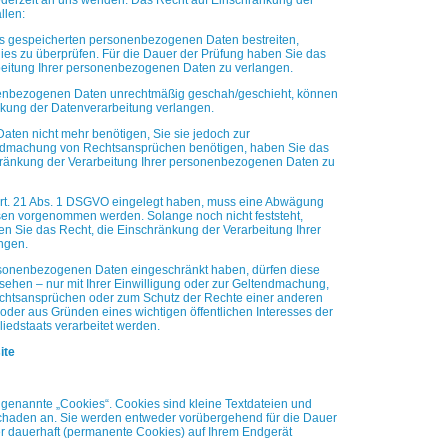
ederzeit an uns wenden. Das Recht auf Einschränkung der
llen:
uns gespeicherten personenbezogenen Daten bestreiten,
dies zu überprüfen. Für die Dauer der Prüfung haben Sie das
eitung Ihrer personenbezogenen Daten zu verlangen.
nenbezogenen Daten unrechtmäßig geschah/geschieht, können
nkung der Datenverarbeitung verlangen.
ten nicht mehr benötigen, Sie sie jedoch zur
endmachung von Rechtsansprüchen benötigen, haben Sie das
ränkung der Verarbeitung Ihrer personenbezogenen Daten zu
rt. 21 Abs. 1 DSGVO eingelegt haben, muss eine Abwägung
sen vorgenommen werden. Solange noch nicht feststeht,
n Sie das Recht, die Einschränkung der Verarbeitung Ihrer
ngen.
rsonenbezogenen Daten eingeschränkt haben, dürfen diese
sehen – nur mit Ihrer Einwilligung oder zur Geltendmachung,
chtsansprüchen oder zum Schutz der Rechte einer anderen
 oder aus Gründen eines wichtigen öffentlichen Interesses der
liedstaats verarbeitet werden.
ite
genannte „Cookies“. Cookies sind kleine Textdateien und
chaden an. Sie werden entweder vorübergehend für die Dauer
r dauerhaft (permanente Cookies) auf Ihrem Endgerät