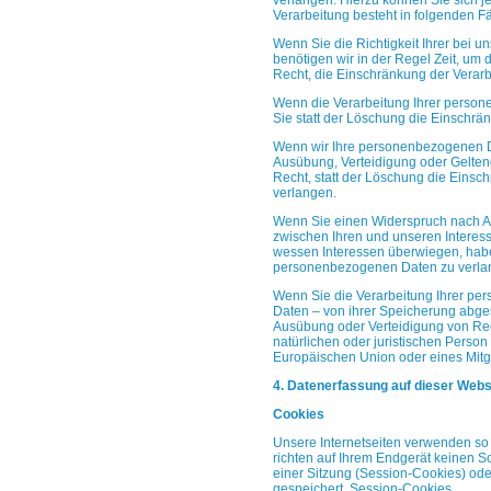
verlangen.
Hierzu können Sie sich j
Verarbeitung besteht in
folgenden Fä
Wenn Sie die Richtigkeit Ihrer bei 
benötigen wir
in der Regel Zeit, um 
Recht, die
Einschränkung der Verarb
Wenn die Verarbeitung Ihrer perso
Sie
statt der Löschung die Einschrä
Wenn wir Ihre personenbezogenen Da
Ausübung,
Verteidigung oder Gelt
Recht, statt der
Löschung die Einsch
verlangen.
Wenn Sie einen Widerspruch nach A
zwischen
Ihren und unseren Interes
wessen Interessen
überwiegen, habe
personenbezogenen Daten
zu verla
Wenn Sie die Verarbeitung Ihrer pe
Daten – von
ihrer Speicherung abge
Ausübung oder
Verteidigung von Re
natürlichen oder
juristischen Person
Europäischen Union oder
eines Mitg
4. Datenerfassung auf dieser Webs
Cookies
Unsere Internetseiten verwenden so 
richten auf
Ihrem Endgerät keinen S
einer Sitzung
(Session-Cookies) ode
gespeichert. Session-Cookies