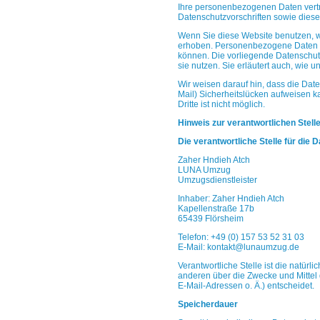
Ihre
personenbezogenen Daten vertr
Datenschutzvorschriften sowie
diese
Wenn Sie diese Website benutzen,
erhoben.
Personenbezogene Daten si
können. Die vorliegende
Datenschutz
sie nutzen. Sie erläutert auch, wie
un
Wir weisen darauf hin, dass die Date
Mail)
Sicherheitslücken aufweisen ka
Dritte ist nicht
möglich.
Hinweis zur verantwortlichen Stell
Die verantwortliche Stelle für die 
Zaher Hndieh Atch
LUNA Umzug
Umzugsdienstleister
Inhaber: Zaher Hndieh Atch
Kapellenstraße 17b
65439 Flörsheim
Telefon: +49 (0) 157 53 52 31 03
E-Mail: kontakt@lunaumzug.de
Verantwortliche Stelle ist die natürl
anderen über
die Zwecke und Mittel
E-Mail-Adressen o. Ä.)
entscheidet.
Speicherdauer