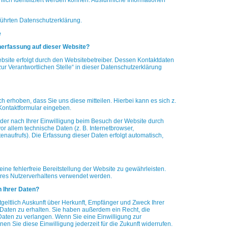
lich identifiziert werden können. Ausführliche Informationen
n
führten Datenschutzerklärung.
e
enerfassung auf dieser Website?
bsite erfolgt durch den Websitebetreiber. Dessen Kontaktdaten
ur Verantwortlichen Stelle“ in dieser Datenschutzerklärung
 erhoben, dass Sie uns diese mitteilen. Hierbei kann es sich z.
 Kontaktformular eingeben.
er nach Ihrer Einwilligung beim Besuch der Website durch
or allem technische Daten (z. B. Internetbrowser,
enaufrufs). Die Erfassung dieser Daten erfolgt automatisch,
eine fehlerfreie Bereitstellung der Website zu gewährleisten.
res Nutzerverhaltens verwendet werden.
 Ihrer Daten?
tgeltlich Auskunft über Herkunft, Empfänger und Zweck Ihrer
aten zu erhalten. Sie haben außerdem ein Recht, die
aten zu verlangen. Wenn Sie eine Einwilligung zur
nen Sie diese Einwilligung jederzeit für die Zukunft widerrufen.