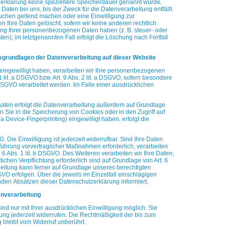
zerklärung keine speziellere Speicherdauer genannt wurde,
aten bei uns, bis der Zweck für die Datenverarbeitung entfällt.
uchen geltend machen oder eine Einwilligung zur
n Ihre Daten gelöscht, sofern wir keine anderen rechtlich
ng Ihrer
personenbezogenen Daten haben (z. B. steuer- oder
ten); im
letztgenannten Fall erfolgt die Löschung nach Fortfall
sgrundlagen der Datenverarbeitung auf dieser Website
 eingewilligt haben, verarbeiten wir Ihre personenbezogenen
1 lit. a DSGVO bzw. Art. 9 Abs. 2 lit. a DSGVO, sofern besondere
 DSGVO verarbeitet werden. Im Falle einer ausdrücklichen
aaten erfolgt die Datenverarbeitung außerdem auf Grundlage
rn Sie in die Speicherung von Cookies oder in den Zugriff auf
via Device-Fingerprinting) eingewilligt haben, erfolgt die
 Die Einwilligung ist jederzeit widerrufbar. Sind Ihre Daten
führung vorvertraglicher Maßnahmen erforderlich, verarbeiten
 6 Abs. 1 lit. b DSGVO. Des Weiteren verarbeiten wir Ihre Daten,
tlichen Verpflichtung erforderlich sind auf Grundlage von Art. 6
eitung kann ferner auf Grundlage unseres berechtigten
O erfolgen. Über die jeweils im Einzelfall einschlägigen
enden
Absätzen dieser Datenschutzerklärung informiert.
tenverarbeitung
nd nur mit Ihrer ausdrücklichen Einwilligung möglich. Sie
igung jederzeit widerrufen. Die Rechtmäßigkeit der bis zum
 bleibt vom Widerruf unberührt.