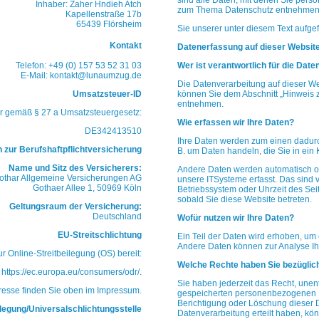
sind alle Daten, mit denen Sie
persön
Inhaber: Zaher Hndieh Atch
zum Thema Datenschutz entnehme
Kapellenstraße 17b
65439 Flörsheim
Sie unserer unter diesem Text aufge
Kontakt
Datenerfassung auf dieser Websit
Telefon: +49 (0) 157 53 52 31 03
Wer ist verantwortlich für die Dat
E-Mail: kontakt@lunaumzug.de
Die Datenverarbeitung auf dieser We
Umsatzsteuer-ID
können Sie dem Abschnitt „Hinweis z
entnehmen.
r gemäß § 27 a Umsatzsteuergesetz:
Wie erfassen wir Ihre Daten?
DE342413510
Ihre Daten werden zum einen dadurch
 zur Berufshaftpflichtversicherung
B. um Daten handeln, die Sie in ein
Name und Sitz des Versicherers:
Andere Daten werden automatisch od
othar Allgemeine Versicherungen AG
unsere ITSysteme erfasst. Das sind v
Gothaer Allee 1, 50969 Köln
Betriebssystem oder Uhrzeit des Seit
sobald Sie diese Website betreten.
Geltungsraum der Versicherung:
Deutschland
Wofür nutzen wir Ihre Daten?
EU-Streitschlichtung
Ein Teil der Daten wird erhoben, um 
Andere Daten können zur Analyse Ih
r Online-Streitbeilegung (OS) bereit:
Welche Rechte haben Sie bezüglich
https://ec.europa.eu/consumers/odr/
.
Sie haben jederzeit das Recht, unen
resse finden Sie oben im Impressum.
gespeicherten personenbezogenen D
Berichtigung oder Löschung dieser D
legung/Universalschlichtungsstelle
Datenverarbeitung erteilt haben, kön