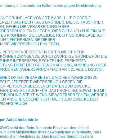
erhebung in besonderen Fällen sowie gegen Direktwerbung
F GRUNDLAGE VON ART. 6 ABS. 1 LIT. E ODER F
ERZEIT DAS RECHT, AUS GRÜNDEN, DIE SICH AUS IHRER
EN, GEGEN DIE VERARBEITUNG IHRER
IDERSPRUCH EINZULEGEN; DIES GILT AUCH FÜR EIN AUF
TES
PROFILING. DIE JEWEILIGE RECHTSGRUNDLAGE, AUF
RUHT,
ENTNEHMEN SIE DIESER
 SIE WIDERSPRUCH EINLEGEN,
N PERSONENBEZOGENEN DATEN NICHT MEHR
R KÖNNEN ZWINGENDE SCHUTZWÜRDIGE GRÜNDE FÜR DIE
E IHRE INTERESSEN, RECHTE UND FREIHEITEN
EITUNG DIENT DER GELTENDMACHUNG, AUSÜBUNG ODER
RÜCHEN (WIDERSPRUCH NACH ART. 21 ABS. 1 DSGVO).
NEN DATEN VERARBEITET, UM DIREKTWERBUNG ZU
RECHT, JEDERZEIT WIDERSPRUCH GEGEN DIE
ER PERSONENBEZOGENER DATEN ZUM ZWECKE
GEN; DIES GILT AUCH FÜR DAS PROFILING, SOWEIT ES MIT
ERBINDUNG STEHT. WENN SIE WIDERSPRECHEN, WERDEN
TEN
ANSCHLIESSEND NICHT MEHR ZUM ZWECKE DER
WIDERSPRUCH
gen Aufsichtsbehörde
SGVO steht den Betroffenen ein Beschwerderecht bei
 in dem Mitgliedstaat ihres gewöhnlichen Aufenthalts, ihres
tmaßlichen Verstoßes zu. Das Beschwerderecht besteht