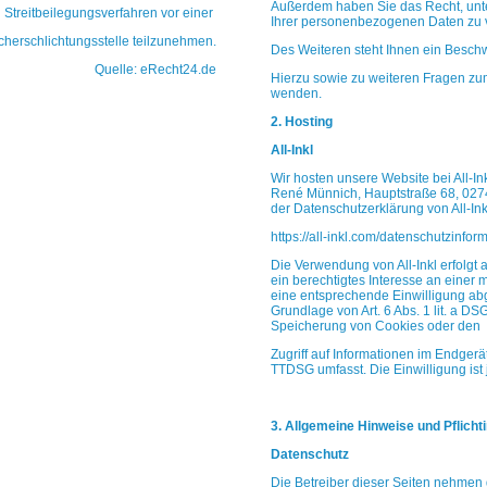
Außerdem haben Sie das Recht, unt
an Streitbeilegungsverfahren vor einer
Ihrer personenbezogenen Daten zu 
cherschlichtungsstelle teilzunehmen.
Des Weiteren steht Ihnen ein Beschw
Quelle:
eRecht24.de
Hierzu sowie zu weiteren Fragen zu
wenden.
2. Hosting
All-Inkl
Wir hosten unsere Website bei All-I
René Münnich, Hauptstraße 68, 02742
der Datenschutzerklärung von All-Ink
https://all-inkl.com/datenschutzinfor
Die Verwendung von All-Inkl erfolgt a
ein
berechtigtes Interesse an einer 
eine
entsprechende Einwilligung abge
Grundlage von Art.
6 Abs. 1 lit. a D
Speicherung von Cookies oder den
Zugriff auf Informationen im Endgerä
TTDSG
umfasst. Die Einwilligung ist 
3. Allgemeine Hinweise und Pflicht
Datenschutz
Die Betreiber dieser Seiten nehmen 