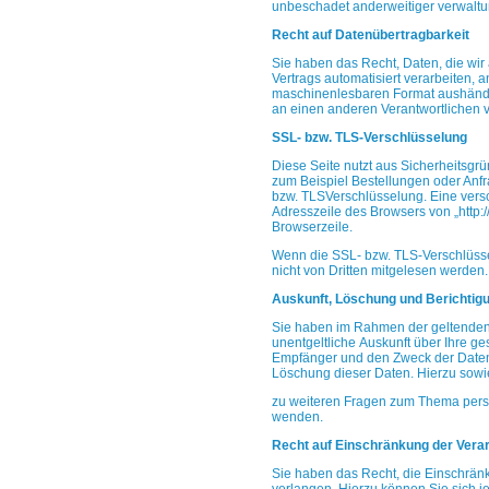
unbeschadet anderweitiger
verwaltu
Recht auf Datenübertragbarkeit
Sie haben das Recht, Daten, die wir 
Vertrags
automatisiert verarbeiten, 
maschinenlesbaren Format
aushändi
an einen anderen Verantwortlichen
SSL- bzw. TLS-Verschlüsselung
Diese Seite nutzt aus Sicherheitsgr
zum
Beispiel Bestellungen oder Anfr
bzw. TLSVerschlüsselung.
Eine vers
Adresszeile des Browsers von
„http:
Browserzeile.
Wenn die SSL- bzw. TLS-Verschlüsselu
nicht
von Dritten mitgelesen werden.
Auskunft, Löschung und Berichtig
Sie haben im Rahmen der geltenden
unentgeltliche
Auskunft über Ihre g
Empfänger und den
Zweck der Daten
Löschung dieser Daten. Hierzu sowi
zu weiteren Fragen zum Thema pers
wenden.
Recht auf Einschränkung der Vera
Sie haben das Recht, die Einschrän