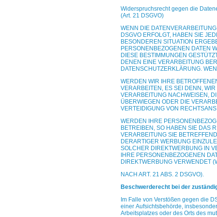
Widerspruchsrecht gegen die Daten
(Art. 21 DSGVO)
WENN DIE DATENVERARBEITUNG AU
DSGVO
ERFOLGT, HABEN SIE JED
BESONDEREN
SITUATION ERGEB
PERSONENBEZOGENEN DATEN
W
DIESE BESTIMMUNGEN GESTÜTZ
DENEN EINE VERARBEITUNG BE
DATENSCHUTZERKLÄRUNG. WENN
WERDEN WIR IHRE BETROFFENE
VERARBEITEN, ES
SEI DENN, WI
VERARBEITUNG
NACHWEISEN, DI
ÜBERWIEGEN ODER DIE
VERARB
VERTEIDIGUNG VON
RECHTSANSP
WERDEN IHRE PERSONENBEZOGE
BETREIBEN,
SO HABEN SIE DAS 
VERARBEITUNG SIE
BETREFFEND
DERARTIGER WERBUNG
EINZULE
SOLCHER DIREKTWERBUNG IN
V
IHRE PERSONENBEZOGENEN DA
DIREKTWERBUNG VERWENDET (
NACH ART. 21 ABS. 2 DSGVO).
Beschwerderecht bei der zuständi
Im Falle von Verstößen gegen die D
einer
Aufsichtsbehörde, insbesondere
Arbeitsplatzes
oder des Orts des mu