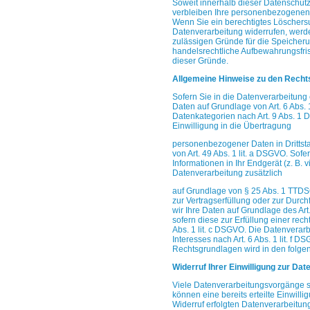
Soweit innerhalb dieser Datenschut
verbleiben
Ihre personenbezogenen D
Wenn Sie ein
berechtigtes Löschers
Datenverarbeitung widerrufen,
werde
zulässigen Gründe für die Speicheru
handelsrechtliche Aufbewahrungsfris
dieser Gründe.
Allgemeine Hinweise zu den Recht
Sofern Sie in die Datenverarbeitung
Daten auf
Grundlage von Art. 6 Abs. 
Datenkategorien
nach Art. 9 Abs. 1
Einwilligung in die Übertragung
personenbezogener Daten in Drittst
von Art.
49 Abs. 1 lit. a DSGVO. Sofe
Informationen in
Ihr Endgerät (z. B. 
Datenverarbeitung zusätzlich
auf Grundlage von § 25 Abs. 1 TTDSG.
zur
Vertragserfüllung oder zur Durch
wir Ihre
Daten auf Grundlage des Art.
sofern diese
zur Erfüllung einer rech
Abs. 1 lit. c DSGVO.
Die Datenverarb
Interesses nach Art. 6 Abs. 1 lit. f
DSGV
Rechtsgrundlagen wird in den folg
Widerruf Ihrer Einwilligung zur Da
Viele Datenverarbeitungsvorgänge si
können eine
bereits erteilte Einwill
Widerruf erfolgten
Datenverarbeitung