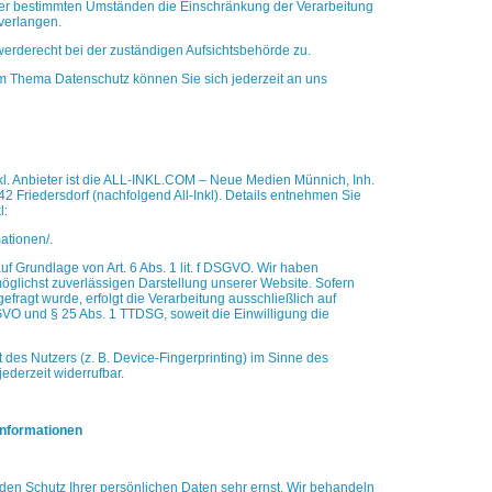
er bestimmten Umständen die Einschränkung der Verarbeitung
verlangen.
erderecht bei der zuständigen Aufsichtsbehörde zu.
m Thema Datenschutz können Sie sich jederzeit an uns
nkl. Anbieter ist die ALL-INKL.COM – Neue Medien Münnich, Inh.
 Friedersdorf (nachfolgend All-Inkl). Details entnehmen Sie
l:
mationen/
.
uf Grundlage von Art. 6 Abs. 1 lit. f DSGVO. Wir haben
möglichst zuverlässigen Darstellung unserer Website. Sofern
fragt wurde, erfolgt die Verarbeitung ausschließlich auf
SGVO und § 25 Abs. 1 TTDSG, soweit die Einwilligung die
t des Nutzers (z. B. Device-Fingerprinting) im Sinne des
jederzeit widerrufbar.
informationen
den Schutz Ihrer persönlichen Daten sehr ernst. Wir behandeln