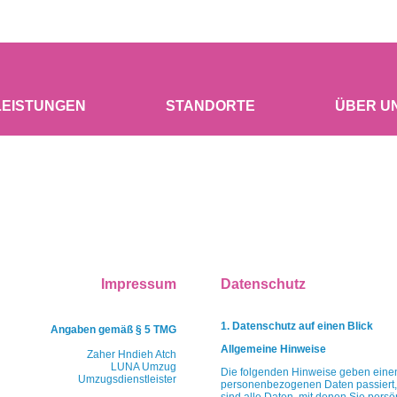
LEISTUNGEN
STANDORTE
ÜBER U
Impressum
Datenschutz
1. Datenschutz auf einen Blick
Angaben gemäß § 5 TMG
Allgemeine Hinweise
Zaher Hndieh Atch
LUNA Umzug
Die folgenden Hinweise geben einen
Umzugsdienstleister
personenbezogenen Daten
passier